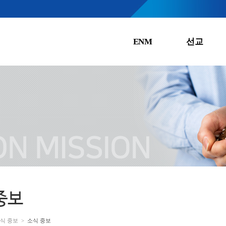
ENM
선교
중보
식 중보
>
소식 중보