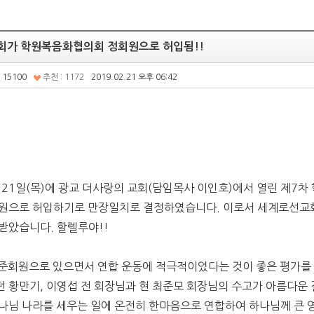
회가 학원복음화협의회 정회원으로 허입됨!!
 15100
추천 : 1172
2019.02.21 오후 06:42
월
21
일
(
목
)
에 광교 더사랑의 교회
(
담임목사 이인호
)
에서 열린 제
7
차
회원으로 허입하기로 만장일치로 결정하였습니다
.
이로서 세계로선교
 받았습니다
.
할렐루야
!!
 준회원으로 있으면서 연합 운동에 적극적이었다는 것이 좋은 평가를
던 황만기
,
이영섭 전 회장님과 현 최준모 회장님의 수고가 아름다운
하나님 나라를 세우는 일에 온전히 한마음으로 연합하여 하나님께 큰