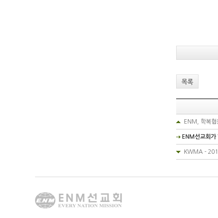
목록
ENM, 학복
ENM선교회가
KWMA - 20