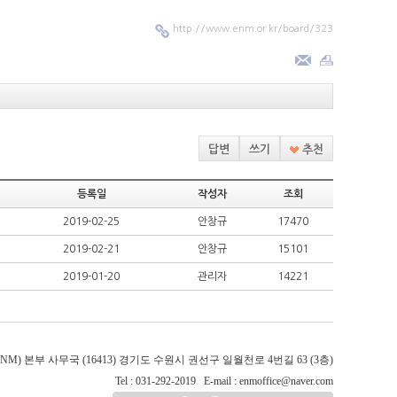
http://www.enm.or.kr/board/323
답변
쓰기
추천
등록일
작성자
조회
2019-02-25
안창규
17470
2019-02-21
안창규
15101
2019-01-20
관리자
14221
NM) 본부 사무국 (16413) 경기도 수원시 권선구 일월천로 4번길 63 (3층)
Tel :
031-292-2019
E-mail :
enmoffice@naver.com