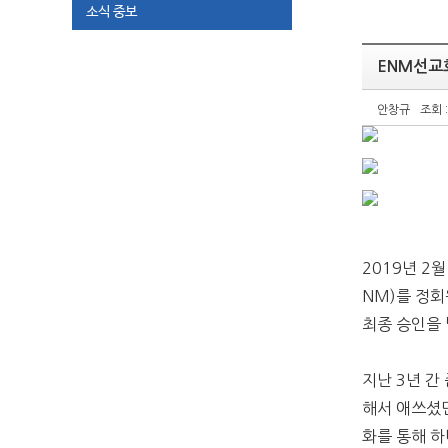
소식 중보
ENM선교
안창규
조회 :
2019
년
2
NM)
를 정
최종 승인을
지난
3
년 간
해서 애쓰셨
화를 통해 